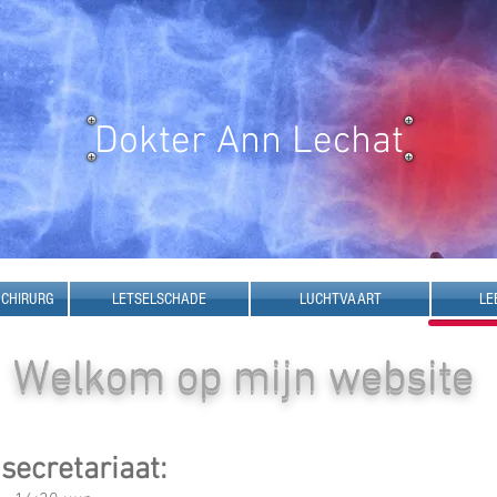
Dokter Ann Lechat
 CHIRURG
LETSELSCHADE
LUCHTVAART
LE
Welkom op mijn website
secretariaat: