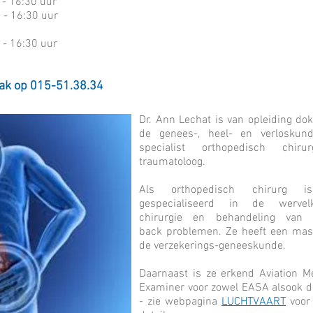
- 16:30 uur
- 16:30 uur
 - 16:30 uur
aak op 015-51.38.34
Dr. Ann Lechat is van opleiding dok
de genees-, heel- en verloskun
specialist orthopedisch chir
traumatoloog.
Als orthopedisch chirurg i
gespecialiseerd in de wervel
chirurgie en behandeling van f
back problemen. Ze heeft een mas
de verzekerings-geneeskunde.
Daarnaast is ze erkend Aviation M
Examiner voor zowel EASA alsook 
- zie webpagina
LUCHTVAART
voor