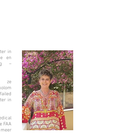
ter in
de en
urg –
s ze
kolom
ailed
ter in
edical
de FAA
 meer